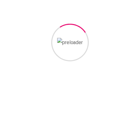
Fikiryum tasarım ajansı, kurumsal web tasarım, e-ticaret
kurulum ve yönetimi, sosyal medya yönetimi, dijital
pazarlama ve grafik tasarım hizmeti vermektedir.
Hizmetler
Dijital Pazarlama
E-Ticaret Sitesi
Grafik Tasarım
Kurumsal Web Sitesi